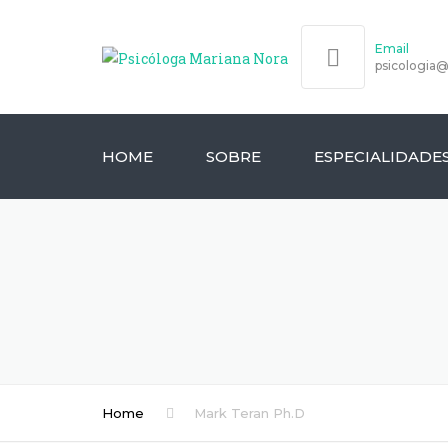
Email
psicologia
HOME
SOBRE
ESPECIALIDADE
ORIENTAÇÃO PROFIS
AVALIAÇÃO
NEUROPSICOLÓGICA
PSICOTERAPIA
Home
Mark Teran Ph.D