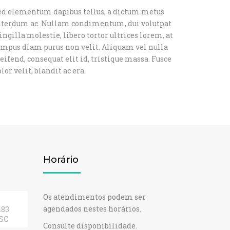
ed elementum dapibus tellus, a dictum metus
nterdum ac. Nullam condimentum, dui volutpat
ingilla molestie, libero tortor ultrices lorem, at
empus diam purus non velit. Aliquam vel nulla
eifend, consequat elit id, tristique massa. Fusce
lor velit, blandit ac era.
Horário
Os atendimentos podem ser
agendados nestes horários.
183
/SC
Consulte disponibilidade.