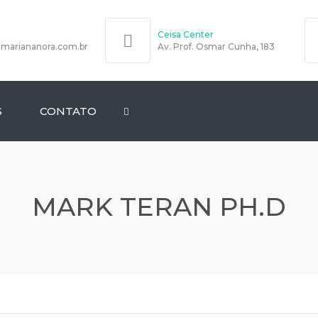
Ceisa Center
@mariananora.com.br
Av. Prof. Osmar Cunha, 183
S
CONTATO
SIONAL
MARK TERAN PH.D