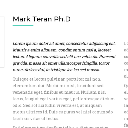
Mark Teran Ph.D
Lorem ipsum dolor sit amet, consectetur adipiscing elit.
L
Mauris a enim aliquam, condimentum nisl a, laoreet
a
lectus. Aliquam convallis sed elit nec vehicula. Praesent
c
gravida, massa sit amet ullamcorper fringilla, tortor
co
nunc ultrices dui, in tristique leo leo sed massa.
m
ul
Quisque et lectus pulvinar, porttitor mi non,
elementum dui. Morbi mi nisl, tincidunt sed
Qu
venenatis eget, finibus eu mauris. Nullam nisi
e
lacus, feugiat eget varius eget, pellentesque dictum
v
odio. Sed sollicitudin viverra est, at aliquam
la
metus ultrices id. Duis eu purus vel nisl commodo
od
facilisis vitae ut lectus.
m
fa
Sed elementum dapibus tellus, a dictum metus