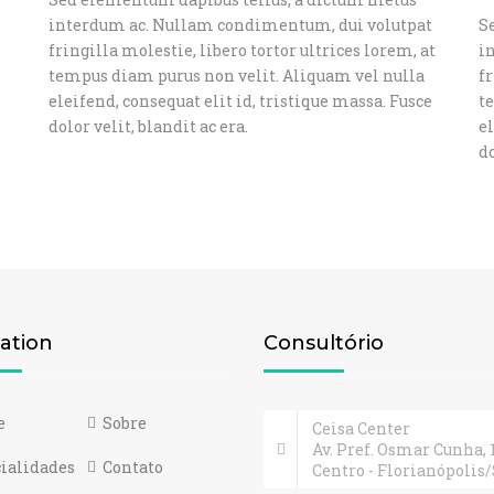
interdum ac. Nullam condimentum, dui volutpat
S
fringilla molestie, libero tortor ultrices lorem, at
i
tempus diam purus non velit. Aliquam vel nulla
fr
eleifend, consequat elit id, tristique massa. Fusce
t
dolor velit, blandit ac era.
el
do
ation
Consultório
e
Sobre
Ceisa Center
Av. Pref. Osmar Cunha, 
ialidades
Contato
Centro - Florianópolis