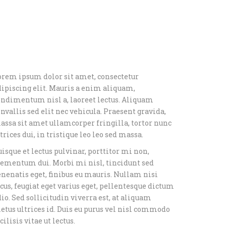
orem ipsum dolor sit amet, consectetur
dipiscing elit. Mauris a enim aliquam,
ondimentum nisl a, laoreet lectus. Aliquam
nvallis sed elit nec vehicula. Praesent gravida,
assa sit amet ullamcorper fringilla, tortor nunc
trices dui, in tristique leo leo sed massa.
isque et lectus pulvinar, porttitor mi non,
lementum dui. Morbi mi nisl, tincidunt sed
enenatis eget, finibus eu mauris. Nullam nisi
cus, feugiat eget varius eget, pellentesque dictum
io. Sed sollicitudin viverra est, at aliquam
etus ultrices id. Duis eu purus vel nisl commodo
cilisis vitae ut lectus.